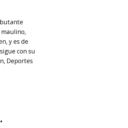
ebutante
 maulino,
en, y es de
 sigue con su
ón, Deportes
•