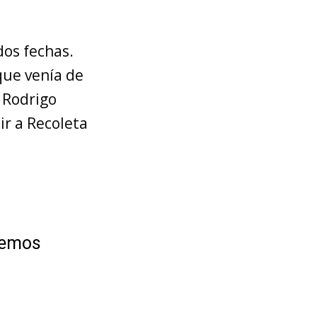
dos fechas.
que venía de
o Rodrigo
ir a Recoleta
lvemos