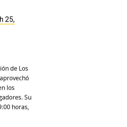
h 25,
gión de Los
 aprovechó
en los
gadores. Su
9:00 horas,