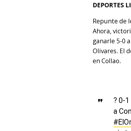
DEPORTES L
Repunte de lo
Ahora, victo
ganarle 5-0 a
Olivares. El 
en Collao.
? 0-1
a Con
#ElO