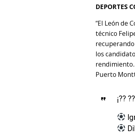
DEPORTES C
“El León de 
técnico Feli
recuperando e
los candidato
rendimiento. 
Puerto Montt
¡?? ?
Ig
Di