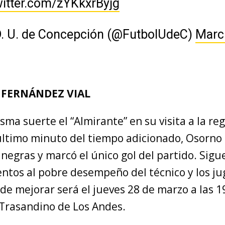
witter.com/zYKkxrByjg
D. U. de Concepción (@FutbolUdeC)
Marc
 FERNÁNDEZ VIAL
sma suerte el “Almirante” en su visita a la re
 último minuto del tiempo adicionado, Osorno
rinegras y marcó el único gol del partido. Sigu
ntos al pobre desempeño del técnico y los ju
e mejorar será el jueves 28 de marzo a las 1
 Trasandino de Los Andes.