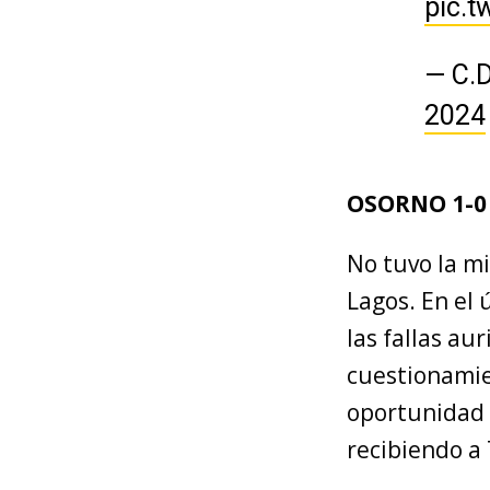
pic.t
— C.
2024
OSORNO 1-0
No tuvo la mi
Lagos. En el
las fallas au
cuestionamie
oportunidad d
recibiendo a