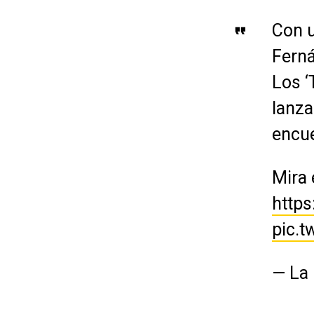
Con u
Ferná
Los ‘
lanza
encue
Mira 
http
pic.t
— La 