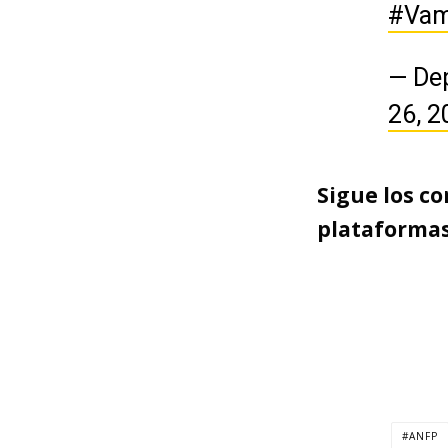
#Vam
— De
26, 2
Sigue los c
plataforma
ANFP