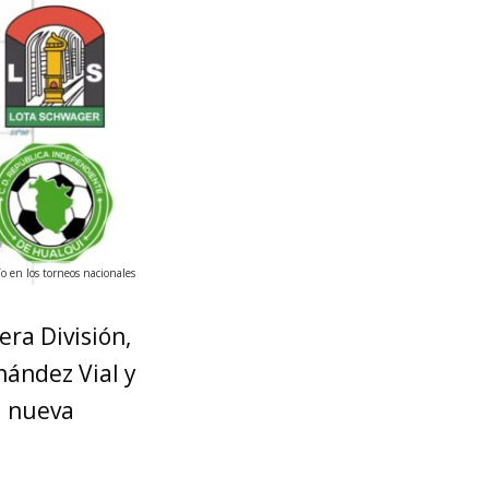
o en los torneos nacionales
era División,
nández Vial y
a nueva