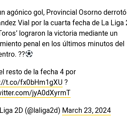
n agónico gol, Provincial Osorno derrotó
ndez Vial por la cuarta fecha de La Liga 
Toros’ lograron la victoria mediante un
miento penal en los últimos minutos del
ntro. ??
el resto de la fecha 4 por
s://t.co/fx0bHm1gXU
?
witter.com/jyA0dXyrmT
Liga 2D (@laliga2d)
March 23, 2024