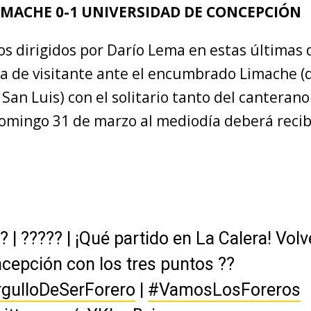
IMACHE 0-1 UNIVERSIDAD DE CONCEPCIÓN
s dirigidos por Darío Lema en estas últimas 
ria de visitante ante el encumbrado Limache (
 San Luis) con el solitario tanto del canteran
domingo 31 de marzo al mediodía deberá recib
 ? | ????? | ¡Qué partido en La Calera! Vo
cepción con los tres puntos ??
rgulloDeSerForero
|
#VamosLosForeros