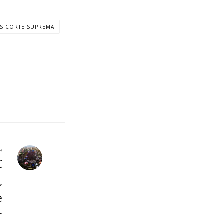
OS CORTE SUPREMA
e
C
,
e
r