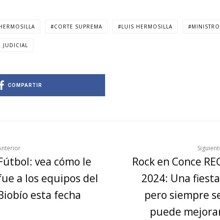
HERMOSILLA
CORTE SUPREMA
LUIS HERMOSILLA
MINISTR
 JUDICIAL
COMPARTIR
Anterior
Siguient
Fútbol: vea cómo le
Rock en Conce RE
fue a los equipos del
2024: Una fiesta
Biobío esta fecha
pero siempre s
puede mejora