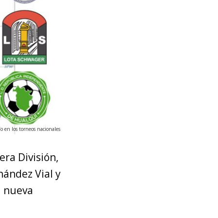
o en los torneos nacionales
era División,
nández Vial y
a nueva