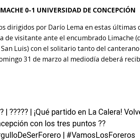
IMACHE 0-1 UNIVERSIDAD DE CONCEPCIÓN
s dirigidos por Darío Lema en estas últimas 
ria de visitante ante el encumbrado Limache (
 San Luis) con el solitario tanto del canteran
domingo 31 de marzo al mediodía deberá recib
 ? | ????? | ¡Qué partido en La Calera! Vo
cepción con los tres puntos ??
rgulloDeSerForero
|
#VamosLosForeros