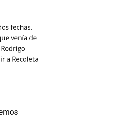
dos fechas.
que venía de
o Rodrigo
ir a Recoleta
lvemos