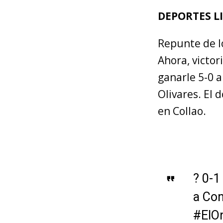
DEPORTES L
Repunte de lo
Ahora, victo
ganarle 5-0 a
Olivares. El 
en Collao.
? 0-1
a Con
#ElO