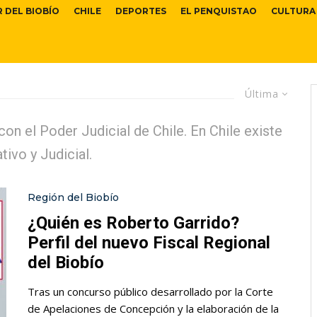
R DEL BIOBÍO
CHILE
DEPORTES
EL PENQUISTAO
CULTURA
Última
on el Poder Judicial de Chile. En Chile existe
tivo y Judicial.
Región del Biobío
¿Quién es Roberto Garrido?
Perfil del nuevo Fiscal Regional
del Biobío
Tras un concurso público desarrollado por la Corte
de Apelaciones de Concepción y la elaboración de la