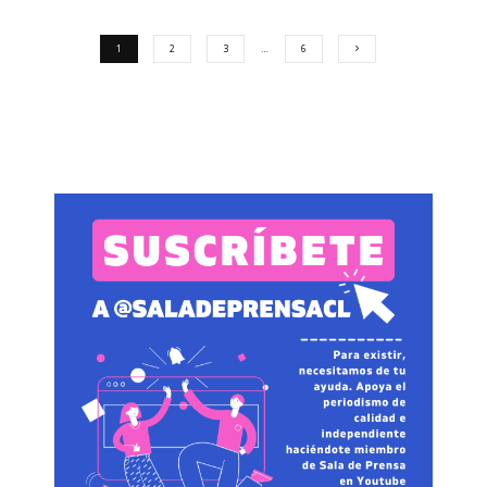
1
2
3
…
6