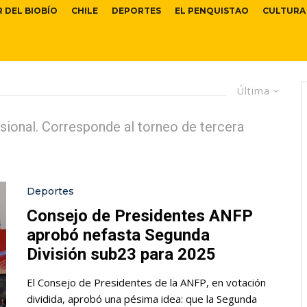
R DEL BIOBÍO
CHILE
DEPORTES
EL PENQUISTAO
CULTURA
Última
sional. Corresponde al torneo de tercera
Deportes
Consejo de Presidentes ANFP
aprobó nefasta Segunda
División sub23 para 2025
El Consejo de Presidentes de la ANFP, en votación
dividida, aprobó una pésima idea: que la Segunda