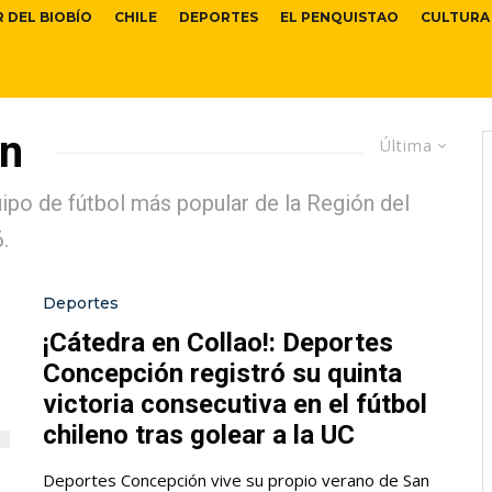
R DEL BIOBÍO
CHILE
DEPORTES
EL PENQUISTAO
CULTURA
ón
Última
ipo de fútbol más popular de la Región del
.
Deportes
¡Cátedra en Collao!: Deportes
Concepción registró su quinta
victoria consecutiva en el fútbol
chileno tras golear a la UC
Deportes Concepción vive su propio verano de San