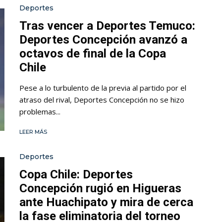
Deportes
Tras vencer a Deportes Temuco:
Deportes Concepción avanzó a
octavos de final de la Copa
Chile
Pese a lo turbulento de la previa al partido por el
atraso del rival, Deportes Concepción no se hizo
problemas...
LEER MÁS
Deportes
Copa Chile: Deportes
Concepción rugió en Higueras
ante Huachipato y mira de cerca
la fase eliminatoria del torneo