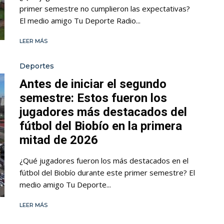
primer semestre no cumplieron las expectativas?
El medio amigo Tu Deporte Radio...
LEER MÁS
Deportes
Antes de iniciar el segundo
semestre: Estos fueron los
jugadores más destacados del
fútbol del Biobío en la primera
mitad de 2026
¿Qué jugadores fueron los más destacados en el
fútbol del Biobío durante este primer semestre? El
medio amigo Tu Deporte...
LEER MÁS