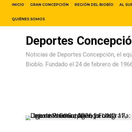
INICIO
GRAN CONCEPCIÓN
REGIÓN DEL BIOBÍO
AL SU
QUIÉNES SOMOS
Deportes Concepci
Noticias de Deportes Concepción, el equ
Biobío. Fundado el 24 de febrero de 1966