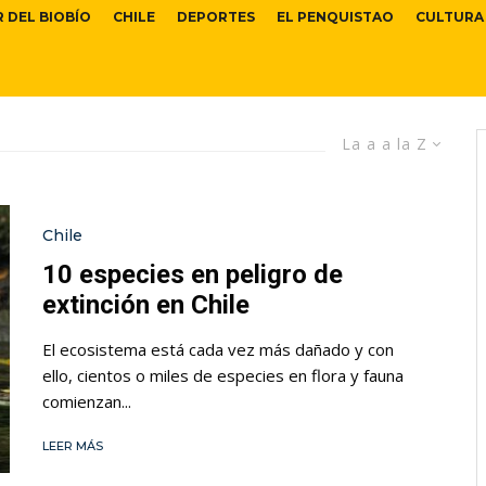
R DEL BIOBÍO
CHILE
DEPORTES
EL PENQUISTAO
CULTURA
La a a la Z
Chile
10 especies en peligro de
extinción en Chile
El ecosistema está cada vez más dañado y con
ello, cientos o miles de especies en flora y fauna
comienzan...
LEER MÁS