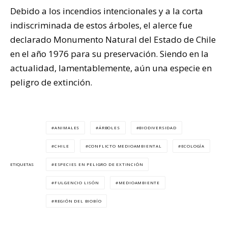
Debido a los incendios intencionales y a la corta
indiscriminada de estos árboles, el alerce fue
declarado Monumento Natural del Estado de Chile
en el año 1976 para su preservación. Siendo en la
actualidad, lamentablemente, aún una especie en
peligro de extinción.
ANIMALES
ÁRBOLES
BIODIVERSIDAD
CHILE
CONFLICTO MEDIOAMBIENTAL
ECOLOGÍA
ESPECIES EN PELIGRO DE EXTINCIÓN
ETIQUETAS
FULGENCIO LISÓN
MEDIOAMBIENTE
REGIÓN DEL BIOBÍO