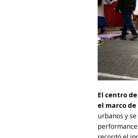
El centro d
el marco d
urbanos y se 
performance 
recordó el in