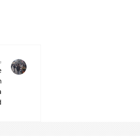
e
e
n
a
d