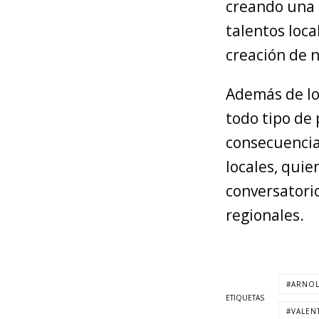
creando una p
talentos loc
creación de n
Además de los
todo tipo de 
consecuencia
locales, quie
conversatori
regionales.
ARNO
ETIQUETAS
VALEN