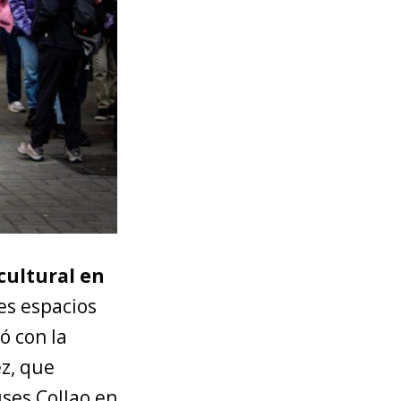
cultural en
les espacios
ó con la
z, que
uses Collao en