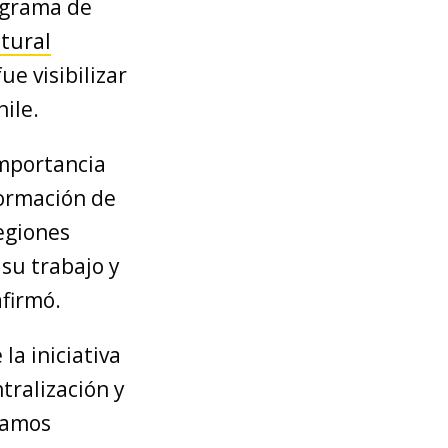
rograma de
tural
fue visibilizar
hile.
importancia
 formación de
regiones
su trabajo y
afirmó.
la iniciativa
ralización y
stamos