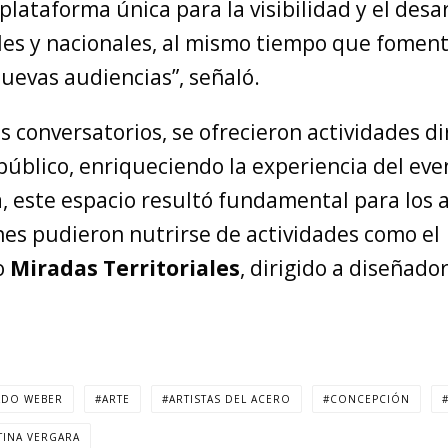
lataforma única para la visibilidad y el desar
ales y nacionales, al mismo tiempo que fomen
uevas audiencias”, señaló.
 conversatorios, se ofrecieron actividades di
público, enriqueciendo la experiencia del eve
, este espacio resultó fundamental para los a
nes pudieron nutrirse de actividades como el
o
Miradas Territoriales
, dirigido a diseñado
LDO WEBER
ARTE
ARTISTAS DEL ACERO
CONCEPCIÓN
TINA VERGARA