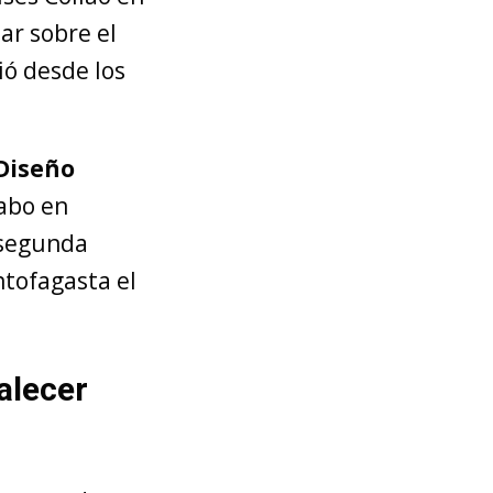
ar sobre el
ió desde los
Diseño
cabo en
 segunda
ntofagasta el
alecer