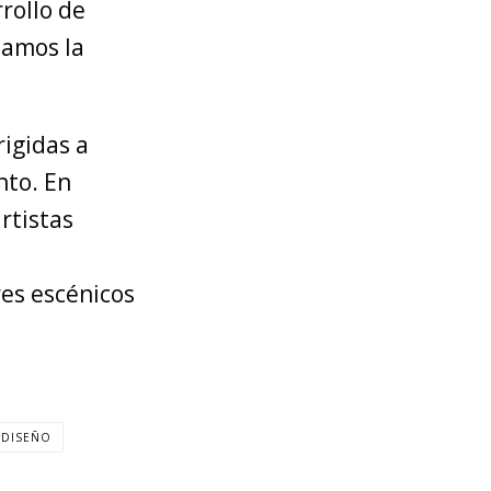
rollo de
tamos la
rigidas a
nto. En
rtistas
res escénicos
DISEÑO