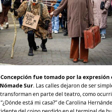
e Concepción fue tomado por la expresión 
e Nómade Sur
. Las calles dejaron de ser simp
transforman en parte del teatro, como ocurri
“¿Dónde está mi casa?” de Carolina Hernánde
cidente del coipo perdido en el terminal de b