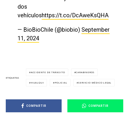
dos
vehículos
https://t.co/DcAweKsQHA
— BioBioChile (@biobio)
September
11, 2024
ACCIDENTE DE TRÁNSITO
CARABINEROS
ETIQUETAS
HUALQUI
POLICIAL
SERVICIO MÉDICO LEGAL
COMPARTIR
COMPARTIR