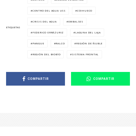
CENTRO DEL AGUA USS
COIHUECO
CRISIS DEL AGUA
EMBALSES
ETIQUETAS
FEDERICO ERRÁZURIZ
LAGUNA DEL LAJA
PANGUE
RALCO
REGIÓN DE ÑUBLE
REGIÓN DEL BIOBÍO
SISTEMA FRONTAL
COMPARTIR
COMPARTIR