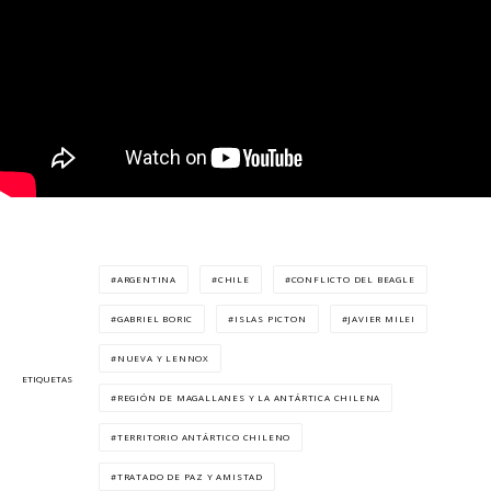
ARGENTINA
CHILE
CONFLICTO DEL BEAGLE
GABRIEL BORIC
ISLAS PICTON
JAVIER MILEI
NUEVA Y LENNOX
ETIQUETAS
REGIÓN DE MAGALLANES Y LA ANTÁRTICA CHILENA
TERRITORIO ANTÁRTICO CHILENO
TRATADO DE PAZ Y AMISTAD