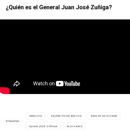
¿Quién es el General Juan José Zuñiga?
BOLIVIA
EJÉRCITO DE BOLIVIA
GOLPE DE ESTADO
ETIQUETAS
JUAN JOSÉ ZÚÑIGA
LUIS ARCE