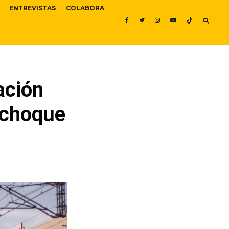
ENTREVISTAS
COLABORA
ación
 choque