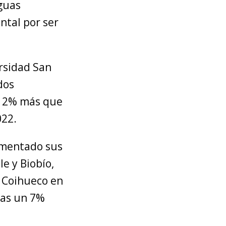
guas
ntal por ser
ersidad San
dos
 12% más que
022.
umentado sus
e y Biobío,
y Coihueco en
nas un 7%