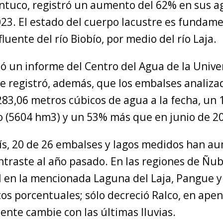
tuco, registró un aumento del 62% en sus a
23. El estado del cuerpo lacustre es fundame
fluente del río Biobío, por medio del río Laja.
tó un informe del Centro del Agua de la Univ
e registró, además, que los embalses analiza
83,06 metros cúbicos de agua a la fecha, un
o (5604 hm3) y un 53% más que en junio de 2
aís, 20 de 26 embalses y lagos medidos han a
ntraste al año pasado. En las regiones de Ñubl
el en la mencionada Laguna del Laja, Pangue 
tos porcentuales; sólo decreció Ralco, en ape
nte cambie con las últimas lluvias.