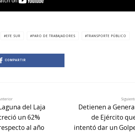
EFE SUR
PARO DE TRABAJADORES
TRANSPORTE PÚBLICO
COMPARTIR
Anterior
Siguient
Laguna del Laja
Detienen a Genera
creció un 62%
de Ejército qu
respecto al año
intentó dar un Golp