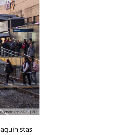
de personas en 2024 || EFE
maquinistas