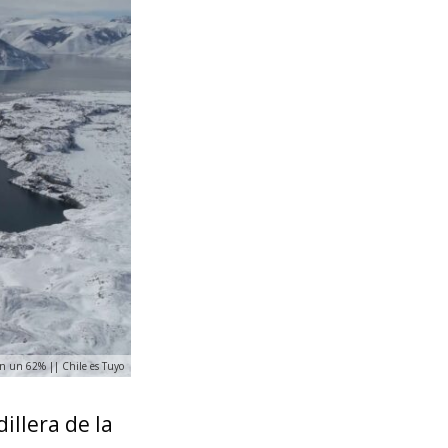
en un 62% || Chile es Tuyo
illera de la