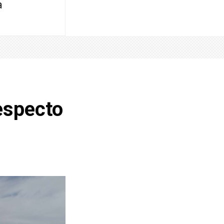
a
especto