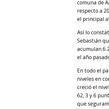
comuna de An
respecto a 20
el principal a
Así lo consta
Sebastián qu
acumulan 6.2
el año pasad
En todo el p
niveles en co
creció el niv
62, 3 y 6 pun
que segurame