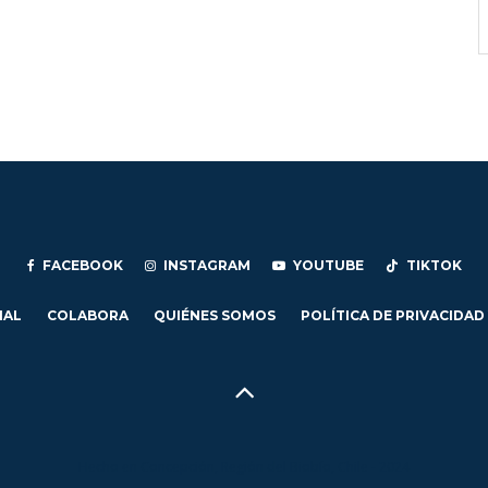
FACEBOOK
INSTAGRAM
YOUTUBE
TIKTOK
IAL
COLABORA
QUIÉNES SOMOS
POLÍTICA DE PRIVACIDAD
Hecho en Concepción, Región del Biobío, Chile - 2024