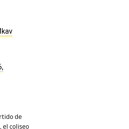
Mkav
,
rtido de
 el coliseo