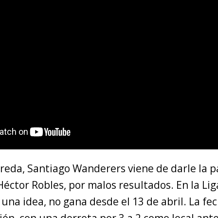
ereda, Santiago Wanderers viene de darle la 
éctor Robles, por malos resultados. En la Lig
una idea, no gana desde el 13 de abril. La f
ión, con una derrota por 3 a 2 como local ant