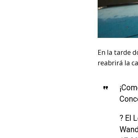
En la tarde 
reabrirá la c
¡Come
Conce
?️ El
Wande