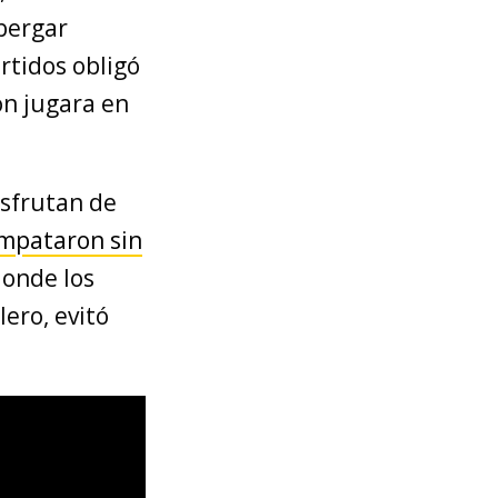
bergar
tidos obligó
ón jugara en
isfrutan de
mpataron sin
onde los
ero, evitó