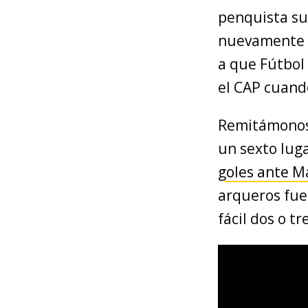
penquista su
nuevamente e
a que Fútbol
el CAP cuando
Remitámonos 
un sexto luga
goles ante M
arqueros fue
fácil dos o tr