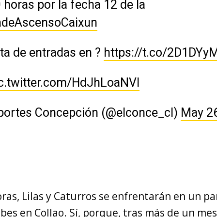
 horas por la fecha 12 de la
adeAscensoCaixun
ta de entradas en ?
https://t.co/2D1DYy
c.twitter.com/HdJhLoaNVl
portes Concepción (@elconce_cl)
May 26
oras, Lilas y Caturros se enfrentarán en un pa
ubes en Collao. Sí, porque, tras más de un mes,