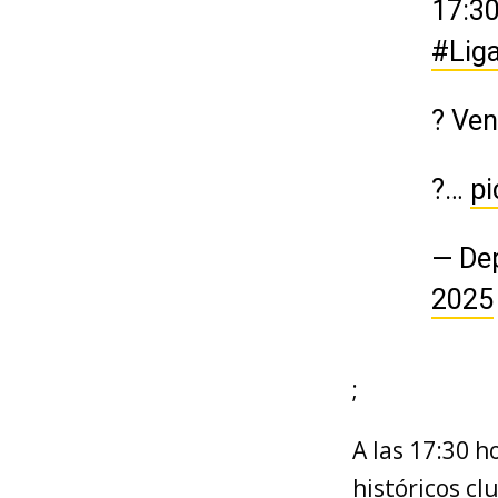
17:30
#Lig
? Ven
?️…
pi
— De
2025
;
A las 17:30 h
históricos cl