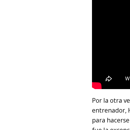
Por la otra v
entrenador, H
para hacerse 
fue la excepc