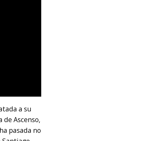
patada a su
a de Ascenso,
echa pasada no
e Santiago