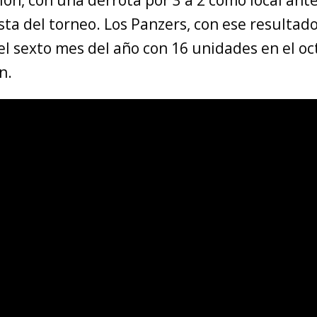
sta del torneo. Los Panzers, con ese resultado
l sexto mes del año con 16 unidades en el oc
n.