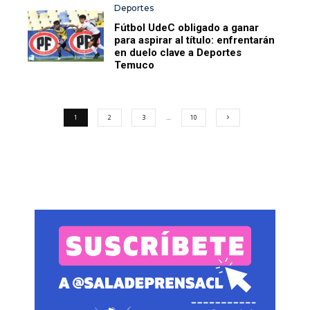
Deportes
Fútbol UdeC obligado a ganar
para aspirar al título: enfrentarán
en duelo clave a Deportes
Temuco
1
2
3
…
10