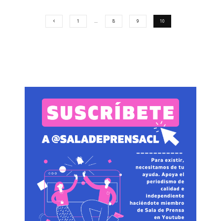
1
…
8
9
10