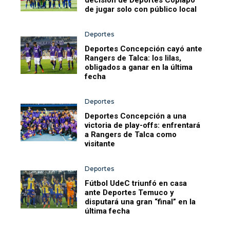
de jugar solo con público local
Deportes
Deportes Concepción cayó ante
Rangers de Talca: los lilas,
obligados a ganar en la última
fecha
Deportes
Deportes Concepción a una
victoria de play-offs: enfrentará
a Rangers de Talca como
visitante
Deportes
Fútbol UdeC triunfó en casa
ante Deportes Temuco y
disputará una gran “final” en la
última fecha