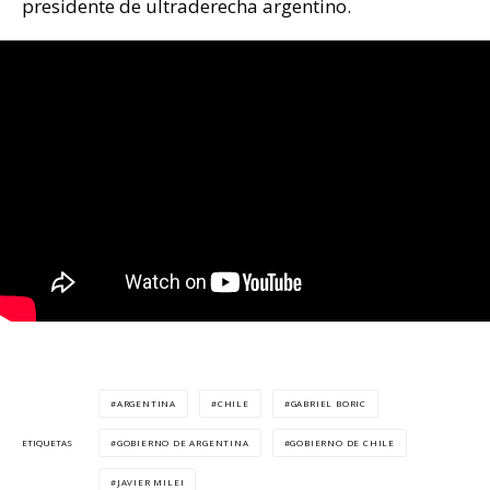
presidente de ultraderecha argentino.
ARGENTINA
CHILE
GABRIEL BORIC
GOBIERNO DE ARGENTINA
GOBIERNO DE CHILE
ETIQUETAS
JAVIER MILEI