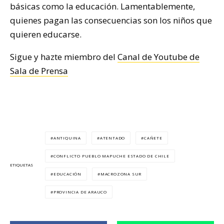
básicas como la educación. Lamentablemente,
quienes pagan las consecuencias son los niños que
quieren educarse.
Sigue y hazte miembro del
Canal de Youtube de
Sala de Prensa
ANTIQUINA
ATENTADO
CAÑETE
CONFLICTO PUEBLO MAPUCHE ESTADO DE CHILE
ETIQUETAS
EDUCACIÓN
MACROZONA SUR
PROVINCIA DE ARAUCO