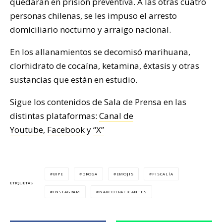
quedaran en prisión preventiva. A las otras cuatro
personas chilenas, se les impuso el arresto
domiciliario nocturno y arraigo nacional.
En los allanamientos se decomisó marihuana,
clorhidrato de cocaína, ketamina, éxtasis y otras
sustancias que están en estudio.
Sigue los contenidos de Sala de Prensa en las
distintas plataformas:
Canal de
Youtube
,
Facebook
y
“X”
BIPE
DROGA
EMOJIS
FISCALÍA
ETIQUETAS
INSTAGRAM
NARCOTRAFICANTES