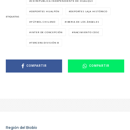
CD REPÚBLICA INDEPENDIENTE DE HUALQUI
DEPORTES HUALPÉN
DEPORTES LAJA HISTÓRICO
ETIQUETAS
FÚTBOL CHILENO
IBERIA DE LOS ÁNGELES
INTER DE CONCEPCIÓN
NACIMIENTO CDSC
TERCERA DIVISIÓN B
COMPARTIR
COMPARTIR
Región del Biobío