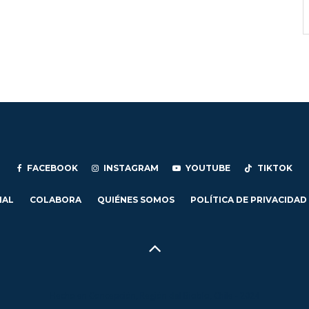
FACEBOOK
INSTAGRAM
YOUTUBE
TIKTOK
IAL
COLABORA
QUIÉNES SOMOS
POLÍTICA DE PRIVACIDAD
Hecho en Concepción, Región del Biobío, Chile - 2024