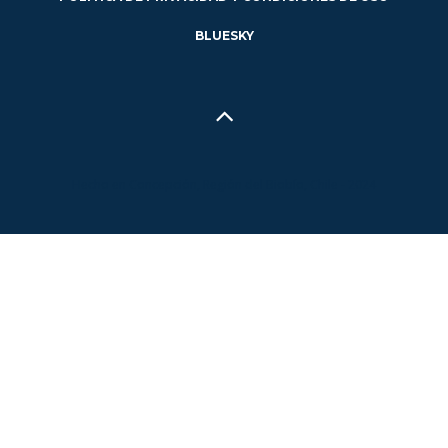
BLUESKY
Hecho en Concepción, Región del Biobío, Chile - 2024