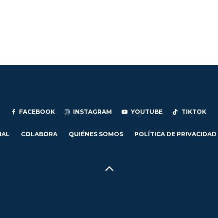
FACEBOOK
INSTAGRAM
YOUTUBE
TIKTOK
IAL
COLABORA
QUIÉNES SOMOS
POLÍTICA DE PRIVACIDAD
Hecho en Concepción, Región del Biobío, Chile - 2024