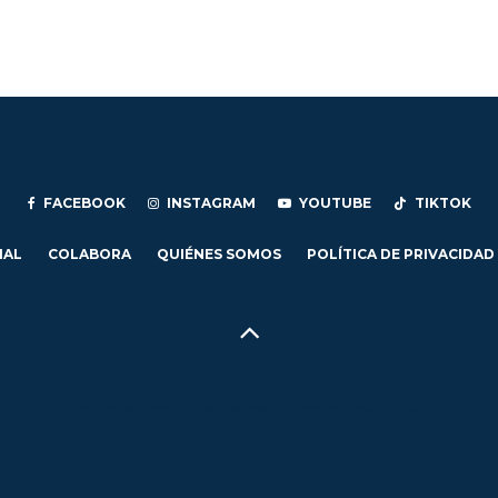
FACEBOOK
INSTAGRAM
YOUTUBE
TIKTOK
IAL
COLABORA
QUIÉNES SOMOS
POLÍTICA DE PRIVACIDAD
Hecho en Concepción, Región del Biobío, Chile - 2024