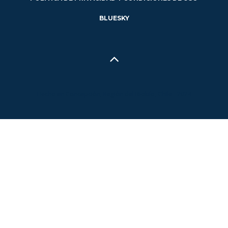
BLUESKY
Hecho en Concepción, Región del Biobío, Chile - 2024