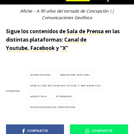
Afiche – A 90 años del tornado de Concepción ||
Comunicaciones Geofísica
Sigue los contenidos de
Sala de Prensa
en las
distintas plataformas:
Canal de
Youtube
,
Facebook
y
“X”
CONCEPCIÓN
DESASTRE NATURAL
FACULTAD DE CIENCIAS FÍSICAS Y MATEMÁTICAS
ETIQUETAS
GEOFÍSICA
TORNADO
UNIVERSIDAD DE CONCEPCIÓN
COMPARTIR
COMPARTIR