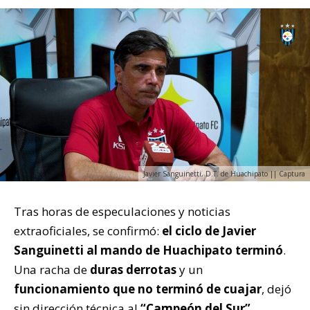
Javier Sanguinetti, D.T. de Huachipato || Captura
Tras horas de especulaciones y noticias
extraoficiales, se confirmó:
el ciclo de Javier
Sanguinetti al mando de Huachipato terminó
.
Una racha de
duras derrotas
y un
funcionamiento que no terminó de cuajar
, dejó
sin dirección técnica al
“Campeón del Sur”
.