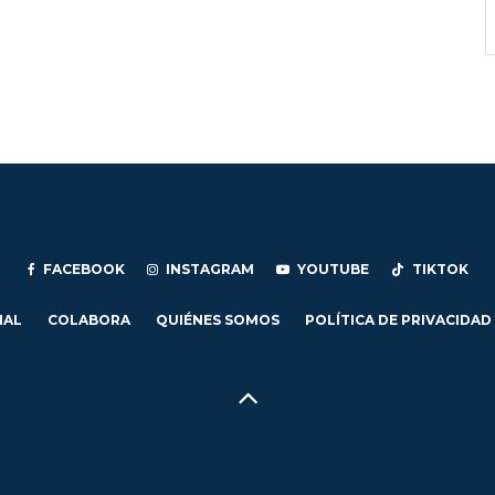
FACEBOOK
INSTAGRAM
YOUTUBE
TIKTOK
IAL
COLABORA
QUIÉNES SOMOS
POLÍTICA DE PRIVACIDAD
Hecho en Concepción, Región del Biobío, Chile - 2024