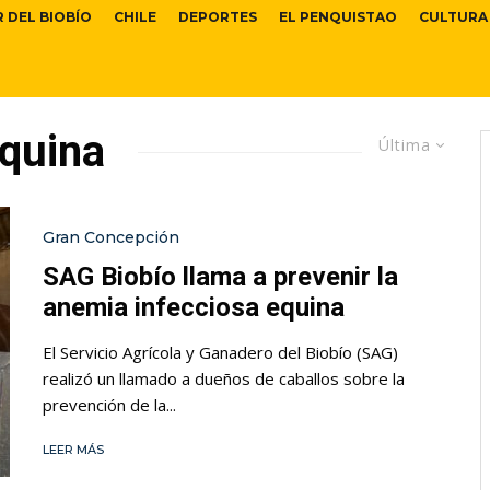
R DEL BIOBÍO
CHILE
DEPORTES
EL PENQUISTAO
CULTURA
equina
Última
Gran Concepción
SAG Biobío llama a prevenir la
anemia infecciosa equina
El Servicio Agrícola y Ganadero del Biobío (SAG)
realizó un llamado a dueños de caballos sobre la
prevención de la...
LEER MÁS