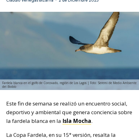
Claudio Venegas Bizama
·
2 de Diciembre 2025
Fardela blanca en el golfo de Corcovado, región de Los Lagos | Foto: Seremi de Medio Ambiente
del Biobío
Este fin de semana se realizó un encuentro social,
deportivo y ambiental que genera conciencia sobre
la fardela blanca en la
Isla Mocha
.
La Copa Fardela, en su 15° versión, resalta la