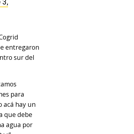
 3,
 Cogrid
 se entregaron
ntro sur del
stamos
ones para
o acá hay un
ía que debe
ha agua por