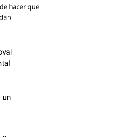
ede hacer que
rdan
oval
tal
. un