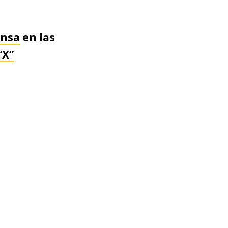
ensa
en las
“X”