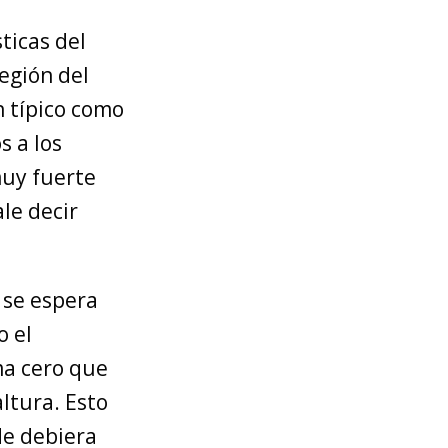
ticas del
egión del
n típico como
s a los
muy fuerte
le decir
 se espera
o el
ma cero que
altura. Esto
de debiera