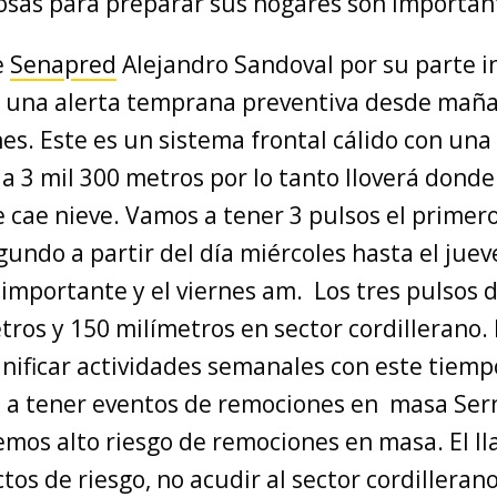
 cosas para preparar sus hogares son importan
e
Senapred
Alejandro Sandoval por su parte i
 una alerta temprana preventiva desde mañ
nes. Este es un sistema frontal cálido con un
 a 3 mil 300 metros por lo tanto lloverá donde
cae nieve. Vamos a tener 3 pulsos el primero
gundo a partir del día miércoles hasta el juev
 importante y el viernes am. Los tres pulsos 
tros y 150 milímetros en sector cordillerano
nificar actividades semanales con este tiemp
s a tener eventos de remociones en masa Se
emos alto riesgo de remociones en masa. El l
tos de riesgo, no acudir al sector cordilleran