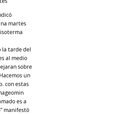
tes”
ndicó
ana martes
a isoterma
 la tarde del
es al medio
dejaran sobre
. Hacemos un
o. con estas
rnageomin
lamado es a
o” manifestó