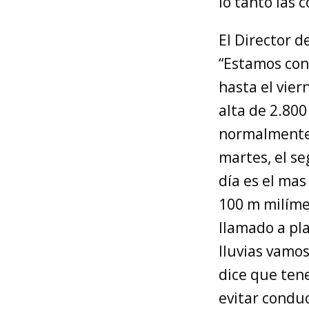
lo tanto las
El Director d
“Estamos con
hasta el vier
alta de 2.800
normalmente 
martes, el se
día es el mas
100 m milíme
llamado a pla
lluvias vamo
dice que ten
evitar conduc