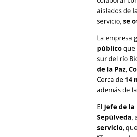
colaborar con
aislados de l
servicio,
se o
La empresa g
público
que
sur del río B
de la Paz
,
Co
Cerca de
14 
además de la
El
Jefe de l
Sepúlveda
,
servicio
, qu