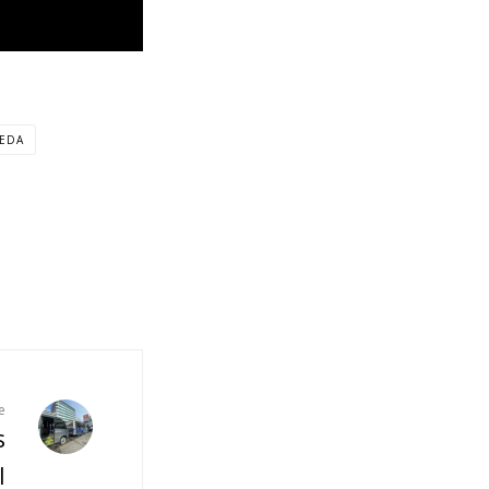
EDA
e
s
l