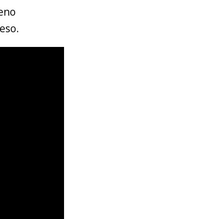
leno
eso.