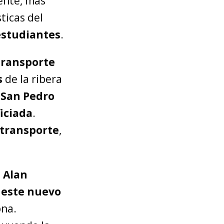
mente, más
ticas del
estudiantes
.
transporte
s
de la ribera
e
San Pedro
iciada
.
 transporte
,
,
Alan
 este nuevo
ona.