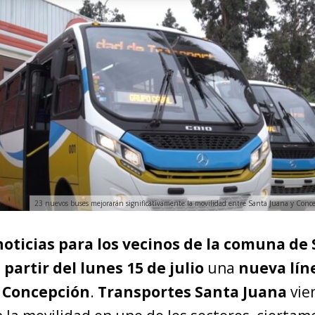
23 nuevos buses mejorarán significativamente la movilidad entre Santa Juana y Conce
noticias para los vecinos de la comuna de
 partir del lunes 15 de julio
una
nueva lín
n Concepción
.
Transportes Santa Juana
vie