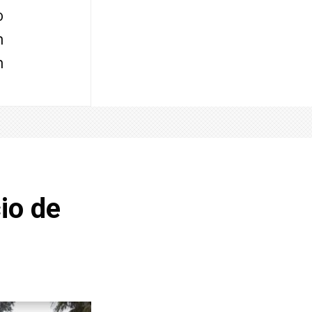
o
n
n
io de