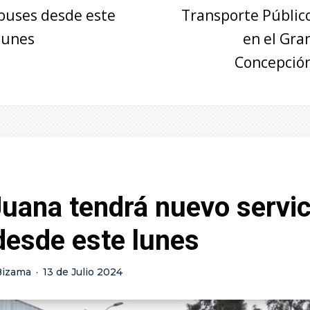
buses desde este
Transporte Públic
lunes
en el Gra
Concepció
uana tendrá nuevo servic
desde este lunes
Bizama
·
13 de Julio 2024