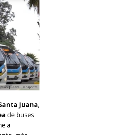
pción || Cabal Transportes
 Santa Juana
,
ea
de buses
ne a