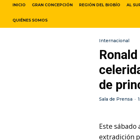
INICIO
GRAN CONCEPCIÓN
REGIÓN DEL BIOBÍO
AL SU
QUIÉNES SOMOS
Internacional
Ronald 
celerid
de pri
Sala de Prensa
·
Este sábado a
extradición p