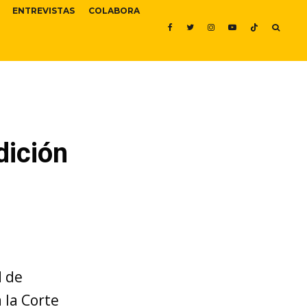
ENTREVISTAS
COLABORA
dición
d de
 la Corte