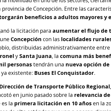
 la movilidad en uno de los sectores, cierta
a provincia de Concepción. Entre las caracterís
torgarán beneficios a adultos mayores y 
anó la licitación para
aumentar el flujo de 
 une
Concepción
con las
localidades rurale
iobío, distribuidas administrativamente entr
ronel
y
Santa Juana
, la
comuna más benef
mil personas
tendrán una
nueva opción de
 ya existente:
Buses El Conquistador
.
a Dirección de Transporte Público Regional
 acotó en junio pasado sobre la
relevancia de
e es la
primera licitación en 10 años
en la z