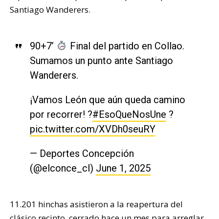
Santiago Wanderers.
90+7’
Final del partido en Collao.
Sumamos un punto ante Santiago
Wanderers.
¡Vamos León que aún queda camino
por recorrer! ?
#EsoQueNosUne
?
pic.twitter.com/XVDh0seuRY
— Deportes Concepción
(@elconce_cl)
June 1, 2025
11.201 hinchas asistieron a la reapertura del
clásico recinto,
cerrado hace un mes para arreglar