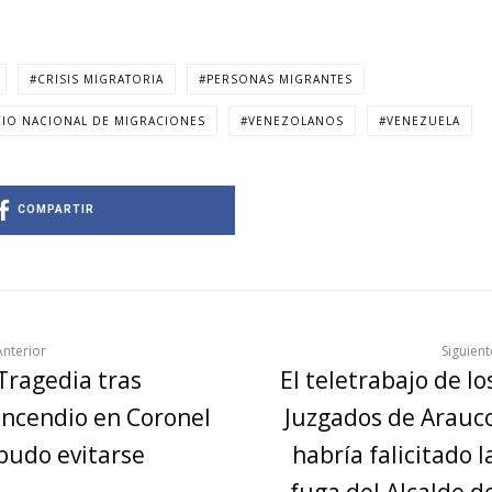
CRISIS MIGRATORIA
PERSONAS MIGRANTES
CIO NACIONAL DE MIGRACIONES
VENEZOLANOS
VENEZUELA
COMPARTIR
Anterior
Siguient
Tragedia tras
El teletrabajo de lo
incendio en Coronel
Juzgados de Arauc
pudo evitarse
habría falicitado l
fuga del Alcalde d