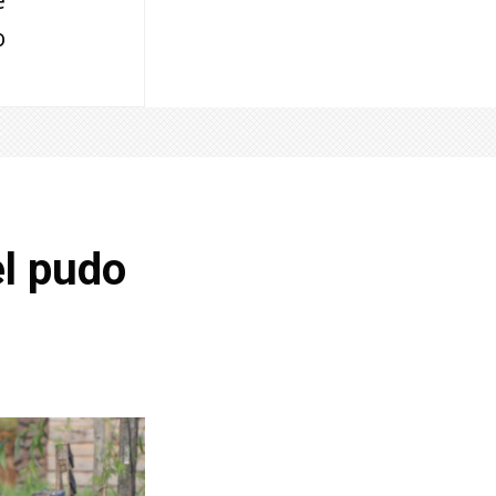
o
el pudo