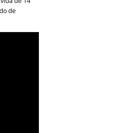
 vida de 14
ado de