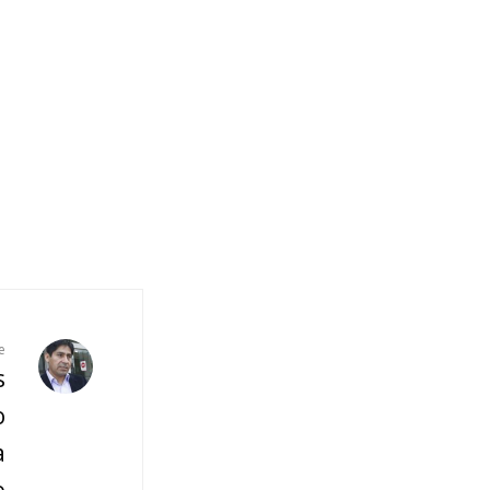
e
s
o
a
e