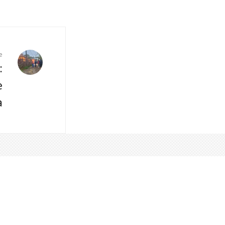
e
:
e
a