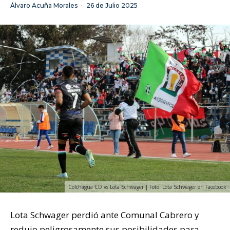
Álvaro Acuña Morales
·
26 de Julio 2025
Colchagua CD vs Lota Schwager | Foto: Lota Schwager en Facebook
Lota Schwager perdió ante Comunal Cabrero y
redujo peligrosamente sus posibilidades para