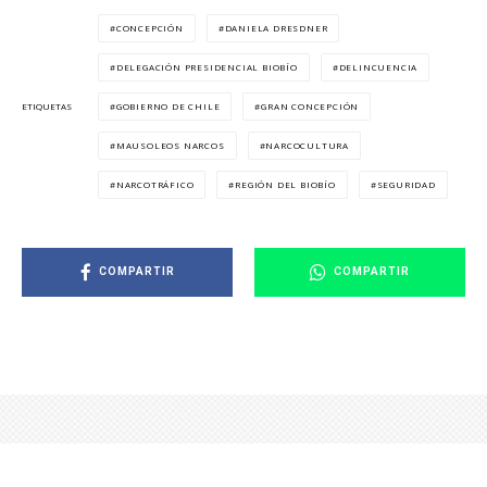
CONCEPCIÓN
DANIELA DRESDNER
DELEGACIÓN PRESIDENCIAL BIOBÍO
DELINCUENCIA
GOBIERNO DE CHILE
GRAN CONCEPCIÓN
ETIQUETAS
MAUSOLEOS NARCOS
NARCOCULTURA
NARCOTRÁFICO
REGIÓN DEL BIOBÍO
SEGURIDAD
COMPARTIR
COMPARTIR