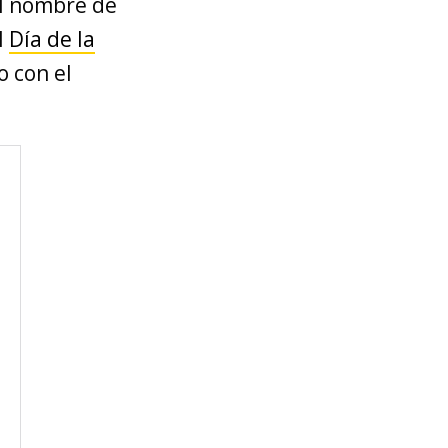
 el nombre de
l
Día de la
o con el