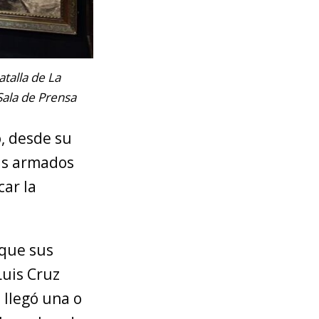
talla de La
Sala de Prensa
o, desde su
nas armados
car la
 que sus
Luis Cruz
 llegó una o