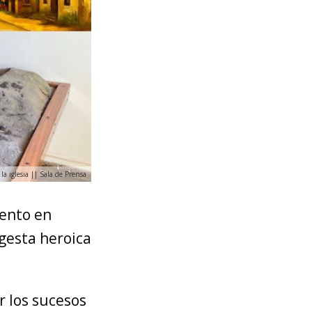
 iglesia || Sala de Prensa
iento en
gesta heroica
r los sucesos