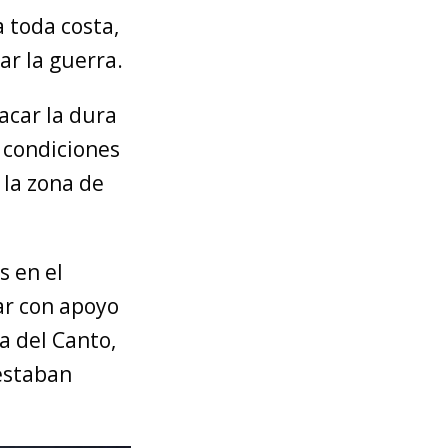
a toda costa,
ar la guerra.
acar la dura
 condiciones
 la zona de
s en el
ar con apoyo
 a del Canto,
 estaban