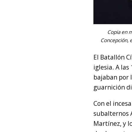
Copia en m
Concepción, e
El Batallón C
iglesia. A la
bajaban por 
guarnición di
Con el incesa
subalternos 
Martínez, y l