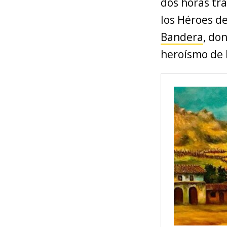
dos horas tra
los Héroes de
Bandera
, do
heroísmo de l