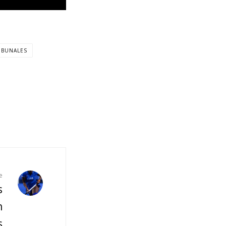
IBUNALES
e
s
n
s