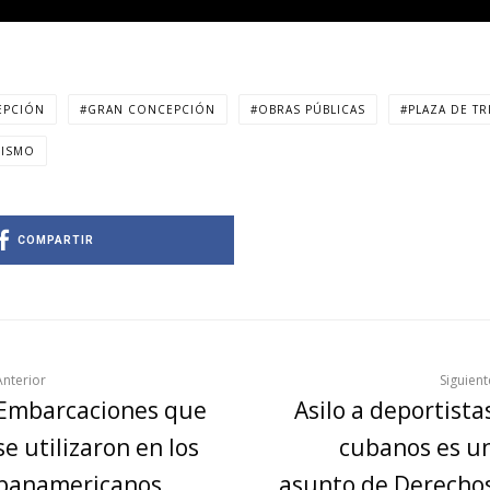
EPCIÓN
GRAN CONCEPCIÓN
OBRAS PÚBLICAS
PLAZA DE TR
NISMO
COMPARTIR
Anterior
Siguient
Embarcaciones que
Asilo a deportista
se utilizaron en los
cubanos es u
panamericanos
asunto de Derecho