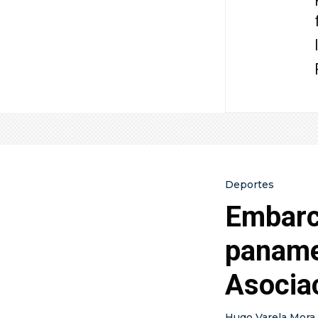
Deportes
Embarca
paname
Asocia
Hugo Varela Mora