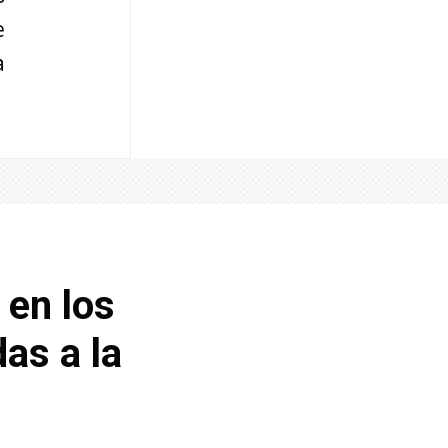
e
a
 en los
as a la