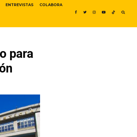
ENTREVISTAS
COLABORA
o para
ión