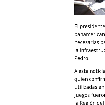
El presidente
panamericanos
necesarias p
la infraestr
Pedro.
A esta notici
quien confir
utilizadas en
Juegos fuero
la Región del