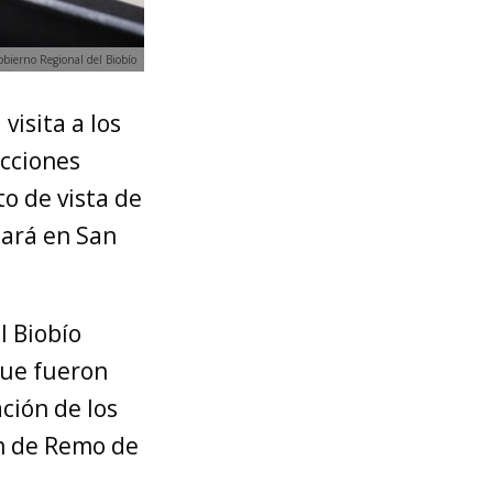
bierno Regional del Biobío
visita a los
ucciones
o de vista de
dará en San
l Biobío
que fueron
ción de los
ón de Remo de