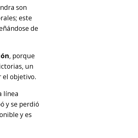
endra son
rales; este
ueñándose de
ión
, porque
ictorias, un
el objetivo.
a línea
ó y se perdió
onible y es