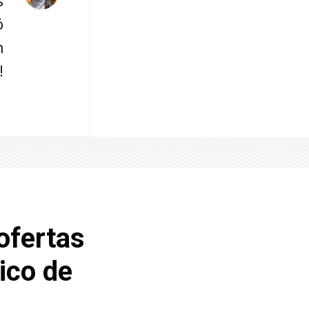
s
ó
n
!
ofertas
ico de