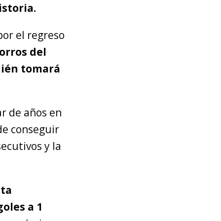
storia.
por el regreso
orros del
uién tomará
r de años en
 de conseguir
cutivos y la
sta
goles a 1