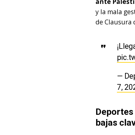
ante Palest
y la mala ges
de Clausura 
¡Lleg
pic.t
— De
7, 20
Deportes 
bajas cla