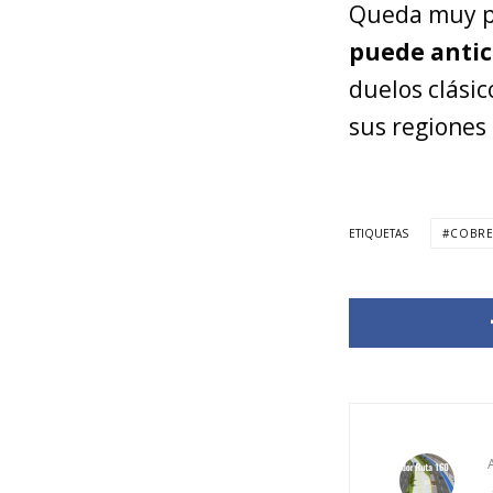
Queda muy po
puede antic
duelos clási
sus regiones
ETIQUETAS
COBR