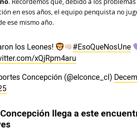
ino
. Recordemos que, debido a los problema
tión en esos años, el equipo penquista no jug
de ese mismo año.
aron los Leones!
#EsoQueNosUne
witter.com/xQjRpm4aru
portes Concepción (@elconce_cl)
Decem
25
Concepción llega a este encuent
ves