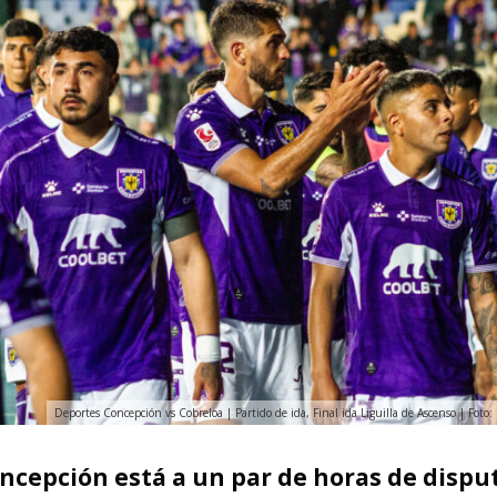
Deportes Concepción vs Cobreloa | Partido de ida, Final ida Liguilla de Ascenso | Fot
ncepción está a un par de horas de disput