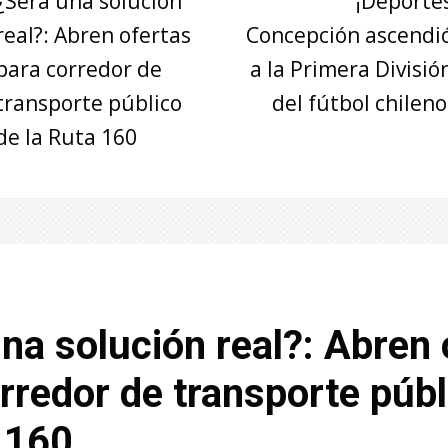
¿Será una solución
¡Deporte
real?: Abren ofertas
Concepción ascendi
para corredor de
a la Primera Divisió
transporte público
del fútbol chileno
de la Ruta 160
na solución real?: Abren 
rredor de transporte públ
 160