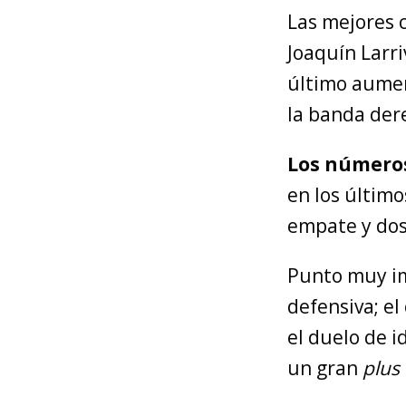
Las mejores 
Joaquín Larri
último aumen
la banda der
Los números
en los último
empate y dos
Punto muy imp
defensiva; el
el duelo de i
un gran
plus