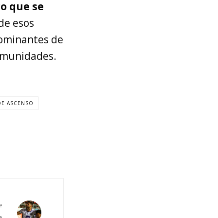
co que se
 de esos
dominantes de
comunidades.
 DE ASCENSO
e