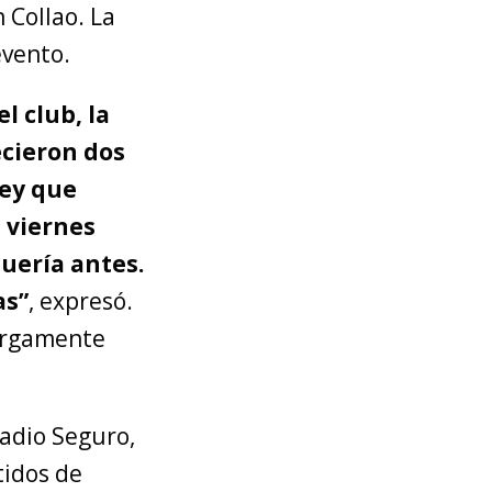
 Collao. La
evento.
l club, la
ecieron dos
ley que
l viernes
uería antes.
as”
, expresó.
largamente
tadio Seguro,
tidos de