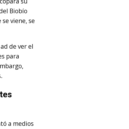
 copará su
del Biobío
 se viene, se
ad de ver el
es para
embargo,
.
tes
ntó a medios