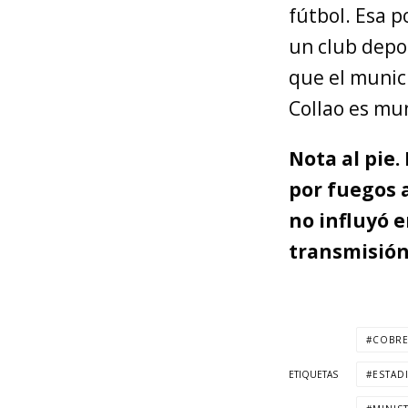
fútbol. Esa p
un club depo
que el munici
Collao es mun
Nota al pie.
por fuegos a
no influyó e
transmisión 
COBR
ETIQUETAS
ESTAD