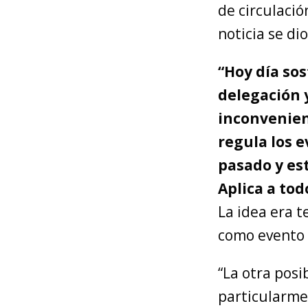
de circulació
noticia se di
“Hoy día sos
delegación 
inconvenien
regula los e
pasado y es
Aplica a to
La idea era t
como evento 
“La otra posi
particularme