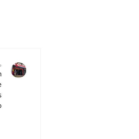
e
n
e
s
o