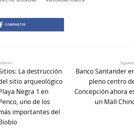
TERIO DE SEGURIDAD
SEGURIDAD PÚBLICA
COMPARTIR
Anterior
Siguient
Sitios: La destrucción
Banco Santander e
del sitio arqueológico
pleno centro d
Playa Negra 1 en
Concepción ahora e
Penco, uno de los
un Mall Chin
más importantes del
Biobío