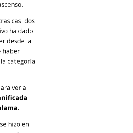
 ascenso.
ras casi dos
tivo ha dado
er desde la
e haber
 la categoría
ara ver al
anificada
alama.
se hizo en