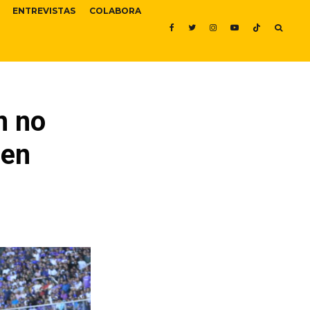
ENTREVISTAS
COLABORA
n no
 en