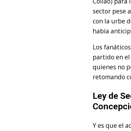
Collao) para
sector pese a
con la urbe d
había antici
Los fanáticos
partido en e
quienes no p
retomando con
Ley de Se
Concepci
Y es que el 