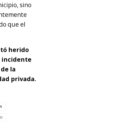
icipio, sino
entemente
ndo que el
ltó herido
e incidente
 de la
dad privada.
ÓN
ÍO