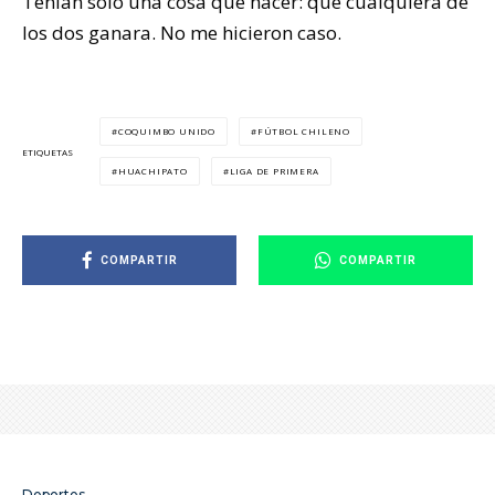
Tenían sólo una cosa que hacer: que cualquiera de
los dos ganara. No me hicieron caso.
COQUIMBO UNIDO
FÚTBOL CHILENO
ETIQUETAS
HUACHIPATO
LIGA DE PRIMERA
COMPARTIR
COMPARTIR
Deportes