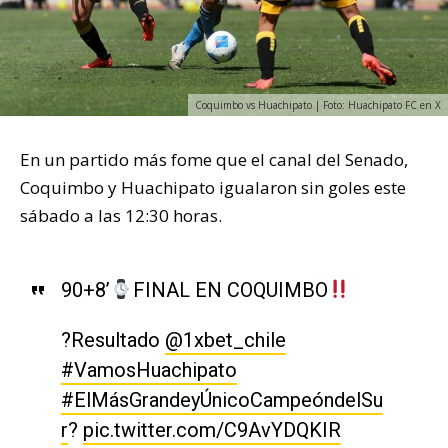
Coquimbo vs Huachipato | Foto: Huachipato FC en X
En un partido más fome que el canal del Senado,
Coquimbo y Huachipato igualaron sin goles este
sábado a las 12:30 horas.
90+8’
FINAL EN COQUIMBO
?Resultado
@1xbet_chile
#VamosHuachipato
#ElMásGrandeyÚnicoCampeóndelSu
r
?
pic.twitter.com/C9AvYDQKIR