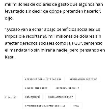
mil millones de dólares de gasto que algunos han
levantado sin decir de dónde pretenden hacerlo”,
dijo.
“¿Acaso van a echar abajo beneficios sociales? Es
imposible recortar $6 mil millones de dólares sin
afectar derechos sociales como la PGU”, sentenció
el mandatario sin mirar a nadie, pero pensando en
Kast.
DERECHA POPULISTA RADICAL
EDUCACIÓN SUPERIOR
ELECCIONES 2025
EXTREMA DERECHA
GRATUIDAD
JOSÉ ANTONIO KAST
ETIQUETAS
PARTIDO REPUBLICANO DE CHILE
PGU