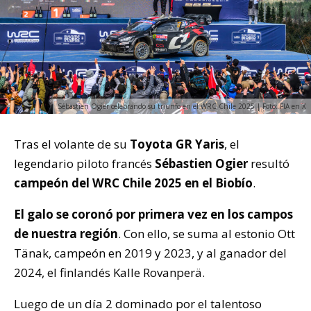
Sébastien Ogier celebrando su triunfo en el WRC Chile 2025 | Foto: FIA en X
Tras el volante de su
Toyota GR Yaris
, el
legendario piloto francés
Sébastien Ogier
resultó
campeón del WRC Chile 2025 en el Biobío
.
El galo se coronó por primera vez en los campos
de nuestra región
. Con ello, se suma al estonio Ott
Tänak, campeón en 2019 y 2023, y al ganador del
2024, el finlandés Kalle Rovanperä.
Luego de un
día 2 dominado por el talentoso