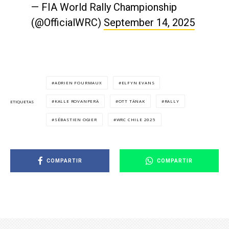
— FIA World Rally Championship
(@OfficialWRC)
September 14, 2025
ADRIEN FOURMAUX
ELFYN EVANS
KALLE ROVANPERÄ
OTT TÄNAK
RALLY
ETIQUETAS
SÉBASTIEN OGIER
WRC CHILE 2025
COMPARTIR
COMPARTIR