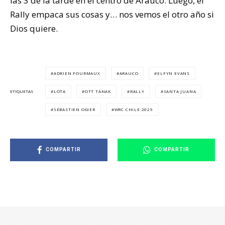
las 3 de la tarde en el centro de Arauco. Luego, el
Rally empaca sus cosas y… nos vemos el otro año si
Dios quiere.
ADRIEN FOURMAUX
ARAUCO
ELFYN EVANS
LOTA
OTT TÄNAK
RALLY
SANTA JUANA
ETIQUETAS
SÉBASTIEN OGIER
WRC CHILE 2025
COMPARTIR
COMPARTIR