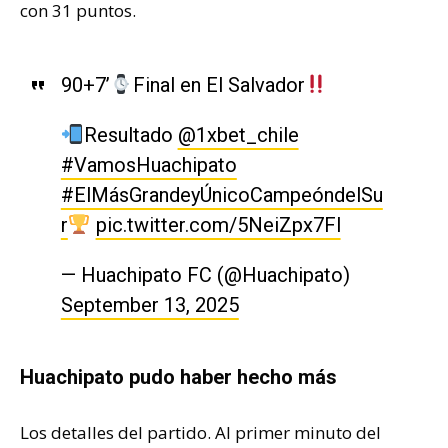
con 31 puntos.
90+7’
Final en El Salvador
Resultado
@1xbet_chile
#VamosHuachipato
#ElMásGrandeyÚnicoCampeóndelSu
r
pic.twitter.com/5NeiZpx7Fl
— Huachipato FC (@Huachipato)
September 13, 2025
Huachipato pudo haber hecho más
Los detalles del partido. Al primer minuto del