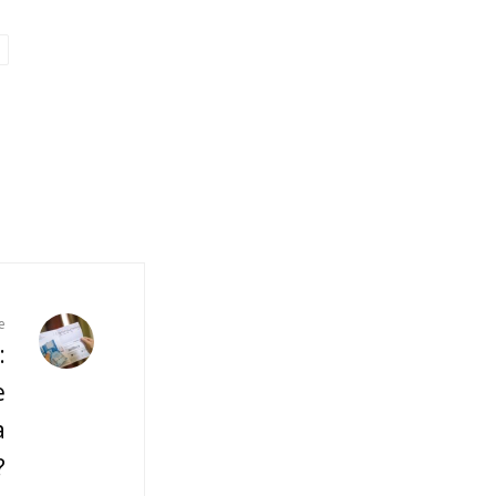
e
:
e
a
?