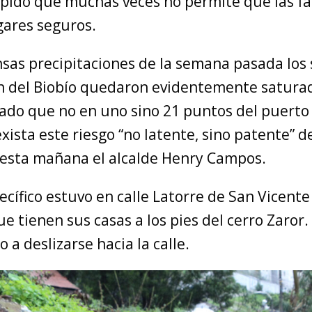
ápido que muchas veces no permite que las fa
gares seguros.
nsas precipitaciones de la semana pasada los
ón del Biobío quedaron evidentemente satura
rado que no en uno sino 21 puntos del puerto
ista este riesgo “no latente, sino patente” 
 esta mañana el alcalde Henry Campos.
pecífico estuvo en calle Latorre de San Vicent
ue tienen sus casas a los pies del cerro Zaror
a deslizarse hacia la calle.