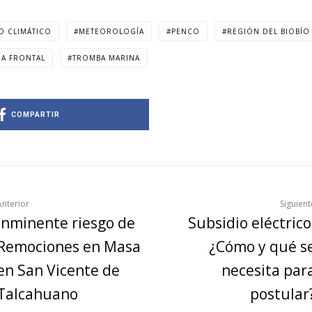
O CLIMÁTICO
METEOROLOGÍA
PENCO
REGIÓN DEL BIOBÍO
MA FRONTAL
TROMBA MARINA
COMPARTIR
Anterior
Siguient
Inminente riesgo de
Subsidio eléctrico
Remociones en Masa
¿Cómo y qué s
en San Vicente de
necesita par
Talcahuano
postular