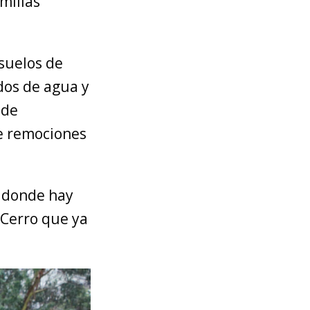
milias
 suelos de
dos de agua y
 de
de remociones
e donde hay
. Cerro que ya