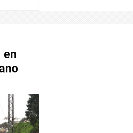
 en
uano