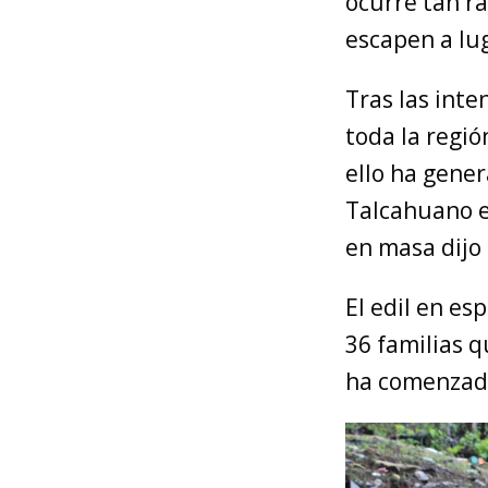
ocurre tan r
escapen a lu
Tras las inte
toda la regi
ello ha gene
Talcahuano ex
en masa dijo
El edil en es
36 familias q
ha comenzado 