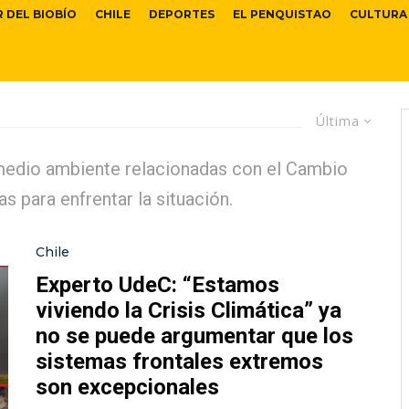
R DEL BIOBÍO
CHILE
DEPORTES
EL PENQUISTAO
CULTURA
Última
 medio ambiente relacionadas con el Cambio
s para enfrentar la situación.
Chile
Experto UdeC: “Estamos
viviendo la Crisis Climática” ya
no se puede argumentar que los
sistemas frontales extremos
son excepcionales