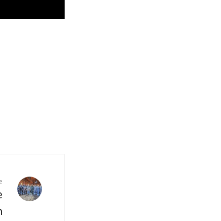
e
e
n