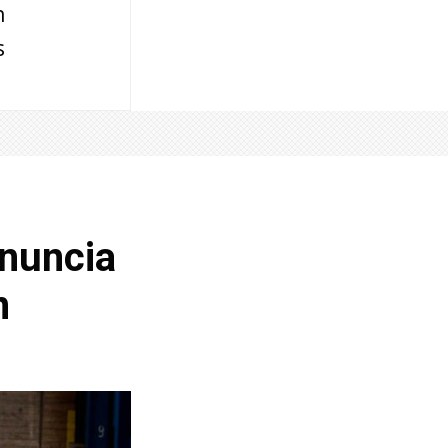
n
s
anuncia
n