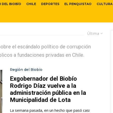
R DEL BIOBÍO
CHILE
DEPORTES
EL PENQUISTAO
CULTURA
Última
obre el escándalo político de corrupción
licos a fundaciones privadas en Chile.
Región del Biobío
Exgobernador del Biobío
Rodrigo Díaz vuelve a la
administración pública en la
Municipalidad de Lota
La semana pasada, en un hecho que pasó casi