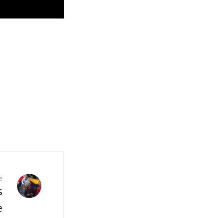
e
s
e