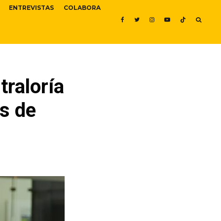
ENTREVISTAS
COLABORA
raloría
és de