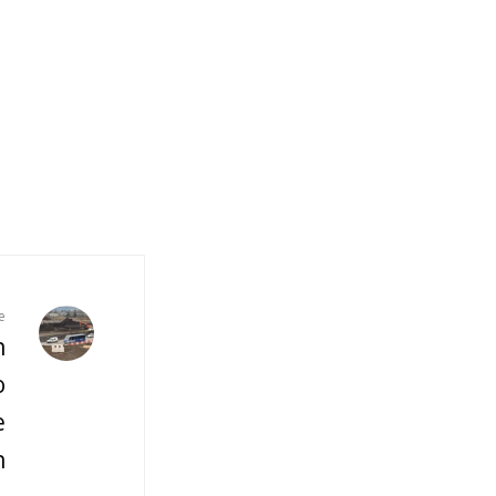
e
n
o
e
n