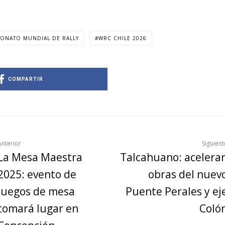
ONATO MUNDIAL DE RALLY
WRC CHILE 2026
COMPARTIR
Anterior
Siguient
La Mesa Maestra
Talcahuano: acelera
2025: evento de
obras del nuev
juegos de mesa
Puente Perales y ej
tomará lugar en
Coló