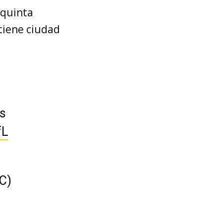
 quinta
 tiene ciudad
ds
fL
C)