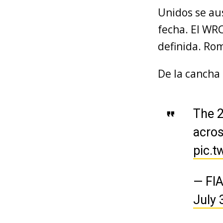
Unidos se au
fecha. El WRC
definida. Ro
De la cancha 
The 2
acros
pic.
— FIA
July 