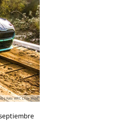
bío | Foto: WRC Chile 2024
n septiembre