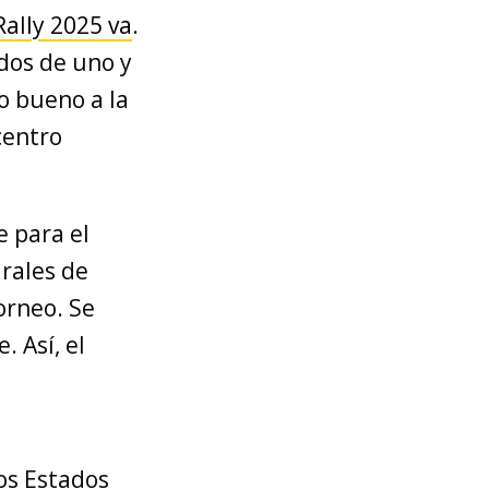
Rally 2025 va
.
dos de uno y
to bueno a la
centro
e para el
rales de
orneo. Se
. Así, el
los Estados