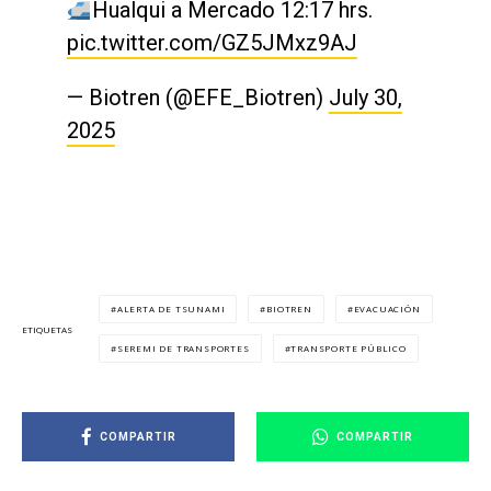
Hualqui a Mercado 12:17 hrs.
pic.twitter.com/GZ5JMxz9AJ
— Biotren (@EFE_Biotren)
July 30,
2025
ALERTA DE TSUNAMI
BIOTREN
EVACUACIÓN
ETIQUETAS
SEREMI DE TRANSPORTES
TRANSPORTE PÚBLICO
COMPARTIR
COMPARTIR