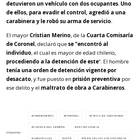
detuvieron un vehículo con dos ocupantes
.
Uno
de ellos, para evadir el control, agredió a una
carabinera y le robó su arma de servicio
.
El mayor
Cristian Merino
, de la
Cuarta Comisaría
de Coronel
, declaró que
se “encontró al
individuo
, el cual es mayor de edad chileno,
procediendo a la detención de este
“. El hombre
tenía una orden de detención vigente por
desacato
, y fue puesto en
prisión preventiva
por
ese delito y el
maltrato de obra a Carabineros
.
CARABINEROS
CORONEL
CRISIS DE SEGURIDAD
CUENCA DEL CARBÓN
DELINCUENCIA
ETIQUETAS
LAGUNILLAS
LOTA
PLAN CALLES SIN VIOLENCIA