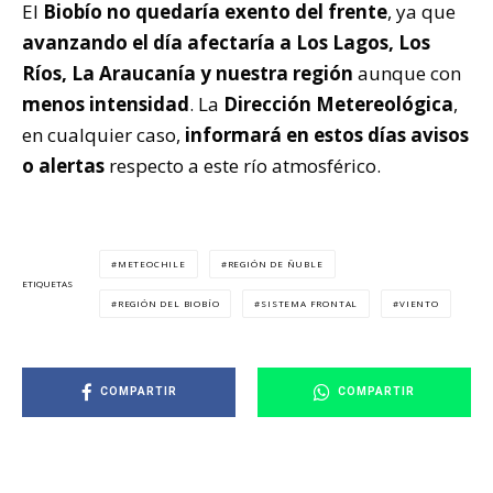
El
Biobío
no quedaría exento del frente
, ya que
avanzando el día afectaría a Los Lagos, Los
Ríos, La Araucanía y nuestra región
aunque con
menos intensidad
. La
Dirección Metereológica
,
en cualquier caso,
informará en estos días avisos
o alertas
respecto a este río atmosférico.
METEOCHILE
REGIÓN DE ÑUBLE
ETIQUETAS
REGIÓN DEL BIOBÍO
SISTEMA FRONTAL
VIENTO
COMPARTIR
COMPARTIR