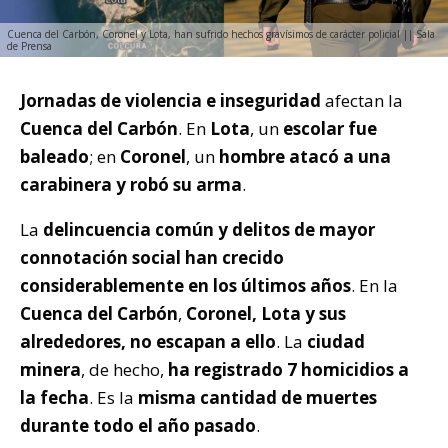
Cuenca del Carbón, Coronel y Lota, han sufrido hechos gravísimos de carácter policial || Sala
de Prensa
Jornadas de violencia e inseguridad
afectan la
Cuenca del Carbón
. En
Lota
, un
escolar fue
baleado
; en
Coronel
, un
hombre atacó a una
carabinera y robó su arma
.
La
delincuencia común y delitos de mayor
connotación social han crecido
considerablemente en los últimos años
. En la
Cuenca del Carbón
,
Coronel, Lota y sus
alrededores, no escapan a ello
. La
ciudad
minera
, de hecho,
ha registrado 7 homicidios a
la fecha
. Es la
misma cantidad de muertes
durante todo el año pasado
.